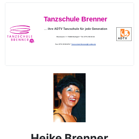
Tanzschule Brenner
... ihre ADTV Tanzschule für jede Generation
Wachaustr. 1 * 70469 Stuttgart * Tel.: 0711 / 85 55 54
Fax: 0711 / 81 05 676 *
Tanzschule-Brenner@t-online.de
Heike Brenner